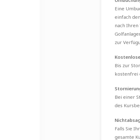
Umbuchun
Eine Umbuch
einfach de
nach Ihren 
Golfanlage
zur Verfüg
Kostenlose
Bis zur Sto
kostenfrei 
Stornierun
Bei einer 
des Kursbei
Nichtabsag
Falls Sie I
gesamte Kur