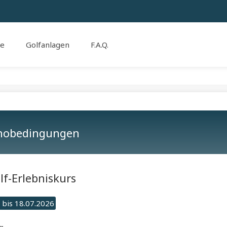
se
Golfanlagen
F.A.Q.
nobedingungen
lf-Erlebniskurs
 bis 18.07.2026