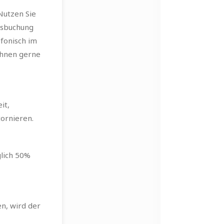
Nutzen Sie
rsbuchung
efonisch im
Ihnen gerne
it,
tornieren.
glich 50%
en, wird der