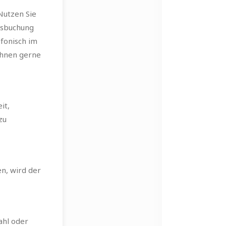
Nutzen Sie
rsbuchung
efonisch im
Ihnen gerne
it,
zu
en, wird der
ahl oder