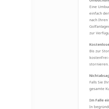
Umbuchun
Eine Umbuch
einfach de
nach Ihren 
Golfanlage
zur Verfüg
Kostenlose
Bis zur Sto
kostenfrei 
stornieren.
Nichtabsag
Falls Sie I
gesamte Kur
Im Falle e
In begründ