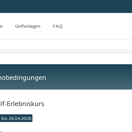
se
Golfanlagen
F.A.Q.
nobedingungen
lf-Erlebniskurs
 bis 26.04.2026