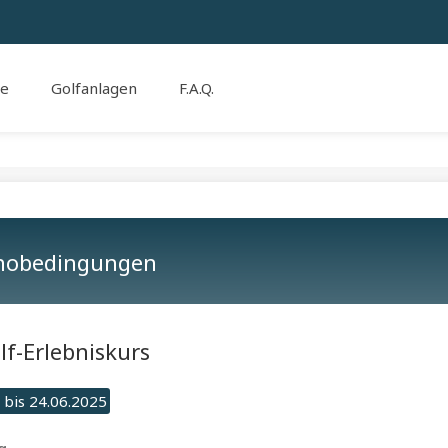
se
Golfanlagen
F.A.Q.
nobedingungen
lf-Erlebniskurs
 bis 24.06.2025