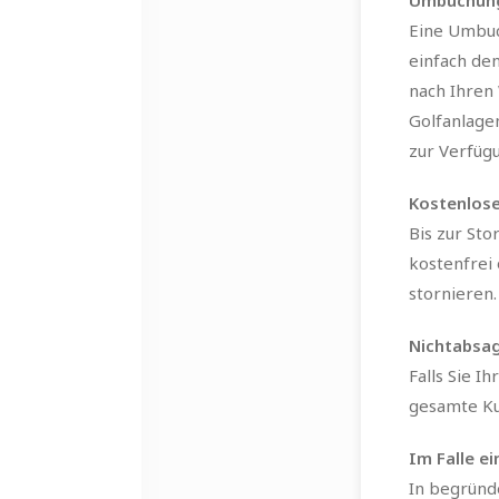
Umbuchun
Eine Umbuch
einfach de
nach Ihren 
Golfanlage
zur Verfüg
Kostenlose
Bis zur Sto
kostenfrei 
stornieren.
Nichtabsag
Falls Sie I
gesamte Kur
Im Falle e
In begründ