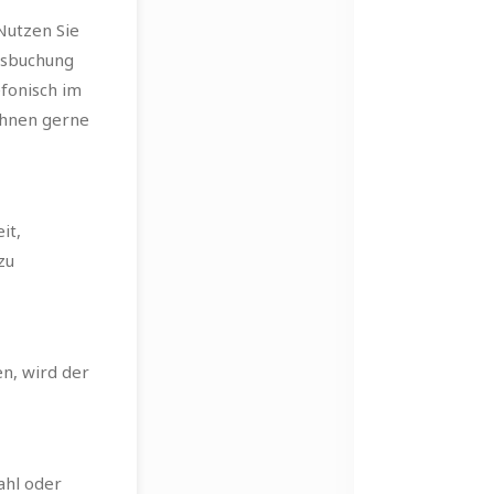
Nutzen Sie
rsbuchung
efonisch im
Ihnen gerne
it,
zu
en, wird der
ahl oder