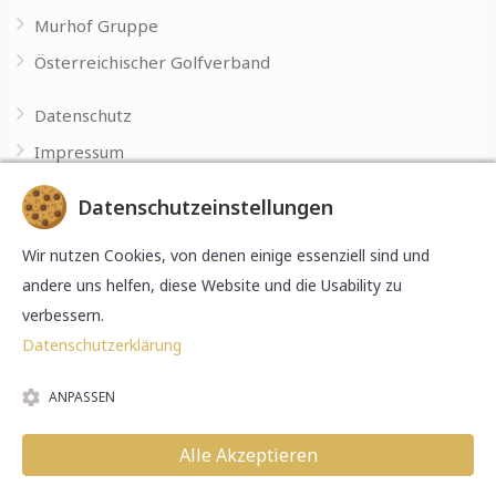
Murhof Gruppe
Österreichischer Golfverband
Datenschutz
Impressum
Datenschutzeinstellungen
Made with
by
Wir nutzen Cookies, von denen einige essenziell sind und
andere uns helfen, diese Website und die Usability zu
verbessern.
Datenschutzerklärung
ANPASSEN
© 2026 Murhof Gruppe. Alle Rechte vorbehalten.
Alle Akzeptieren