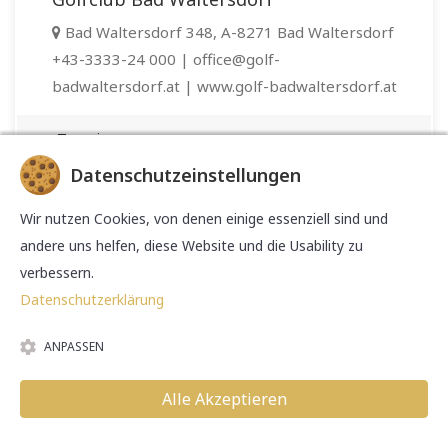
Bad Waltersdorf 348, A-8271 Bad Waltersdorf
+43-3333-24 000 | office@golf-
badwaltersdorf.at | www.golf-badwaltersdorf.at
Termin
05.09.2026 10:00 bis 13:00 Uhr
Datenschutzeinstellungen
frei
Wir nutzen Cookies, von denen einige essenziell sind und
andere uns helfen, diese Website und die Usability zu
Professional Tim Robinson
verbessern.
03.09.2026 14:00 Uhr
Datenschutzerklärung
03.09.2026 14:00 Uhr
ANPASSEN
auswählen & fortfahren
Alle Akzeptieren