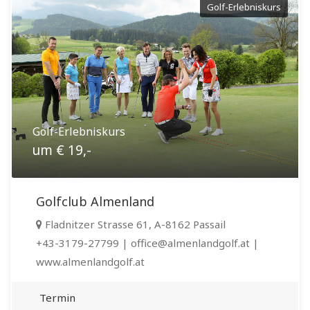
Golf-Erlebniskurs
Golf-Erlebniskurs
um € 19,-
Golfclub Almenland
Fladnitzer Strasse 61, A-8162 Passail
+43-3179-27799 | office@almenlandgolf.at |
www.almenlandgolf.at
Termin