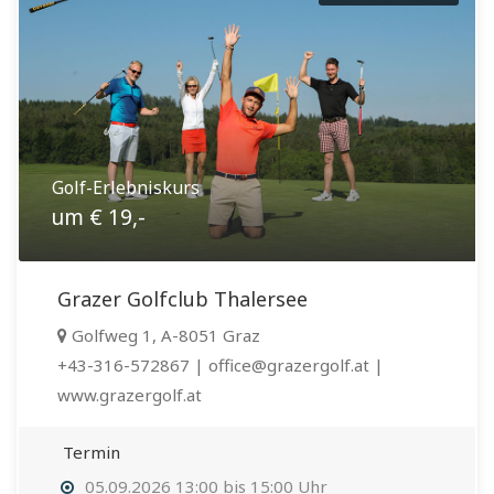
Golf-Erlebniskurs
um € 19,-
Grazer Golfclub Thalersee
Golfweg 1, A-8051 Graz
+43-316-572867 | office@grazergolf.at |
www.grazergolf.at
Termin
05.09.2026 13:00 bis 15:00 Uhr