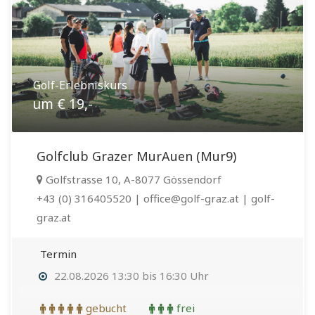
Golf-Erlebniskurs
um € 19,-
Golfclub Grazer MurAuen (Mur9)
Golfstrasse 10, A-8077 Gössendorf
+43 (0) 316405520 | office@golf-graz.at | golf-
graz.at
Termin
22.08.2026 13:30 bis 16:30 Uhr
gebucht
frei