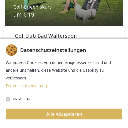
Golf-Erlebniskurs
um € 19,-
Golfclub Bad Waltersdorf
Bad Waltersdorf 348, A-8271 Bad Waltersdorf
Datenschutzeinstellungen
+43-3333-24 000 | office@golf-
badwaltersdorf.at | www.golf-badwaltersdorf.at
Wir nutzen Cookies, von denen einige essenziell sind und
andere uns helfen, diese Website und die Usability zu
Termin
verbessern.
05.09.2026 10:00 bis 13:00 Uhr
Datenschutzerklärung
frei
ANPASSEN
Professional Tim Robinson
Alle Akzeptieren
03.09.2026 14:00 Uhr
03.09.2026 14:00 Uhr