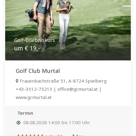
Golf-Erlebniskurs
um € 19,-
Golf Club Murtal
Frauenbachstraße 51, A-8724 Spielberg
+43-3512-75213 | office@gcmurtal.at |
www.gcmurtal.at
Termin
08.08.2026 14:00 bis 17:00 Uhr