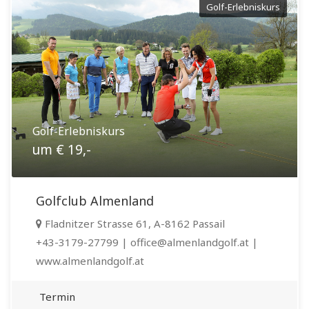
Golf-Erlebniskurs
Golf-Erlebniskurs
um € 19,-
Golfclub Almenland
Fladnitzer Strasse 61, A-8162 Passail
+43-3179-27799 | office@almenlandgolf.at |
www.almenlandgolf.at
Termin