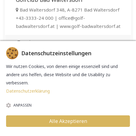
Bad Waltersdorf 348, A-8271 Bad Waltersdorf
+43-3333-24 000 | office@golf-
badwaltersdorf.at | www.golf-badwaltersdorf.at
Termin
05.09.2026 10:00 bis 13:00 Uhr
Datenschutzeinstellungen
frei
Wir nutzen Cookies, von denen einige essenziell sind und
andere uns helfen, diese Website und die Usability zu
Professional Tim Robinson
verbessern.
03.09.2026 14:00 Uhr
Datenschutzerklärung
03.09.2026 14:00 Uhr
ANPASSEN
auswählen & fortfahren
Alle Akzeptieren