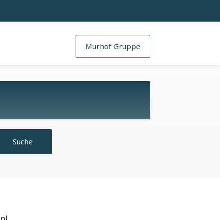
Murhof Gruppe
Suche
n!