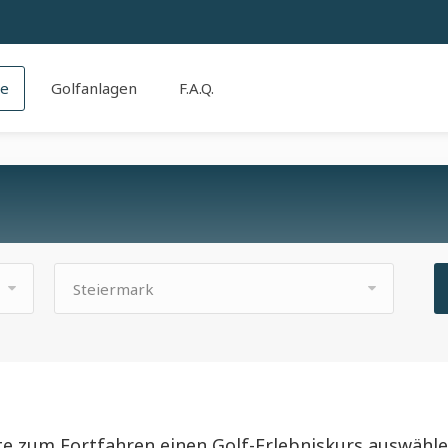
se
Golfanlagen
F.A.Q.
Steiermark
te zum Fortfahren einen Golf-Erlebniskurs auswähle