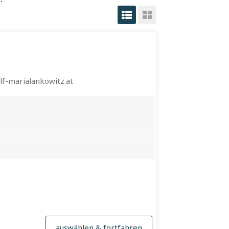
f-marialankowitz.at
auswählen & fortfahren