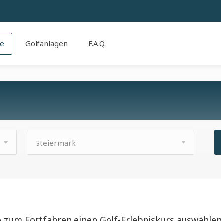
se
Golfanlagen
F.A.Q.
Steiermark
e zum Fortfahren einen Golf-Erlebniskurs auswählen