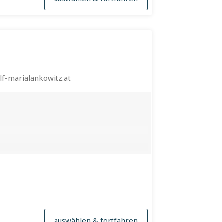
f-marialankowitz.at
auswählen & fortfahren