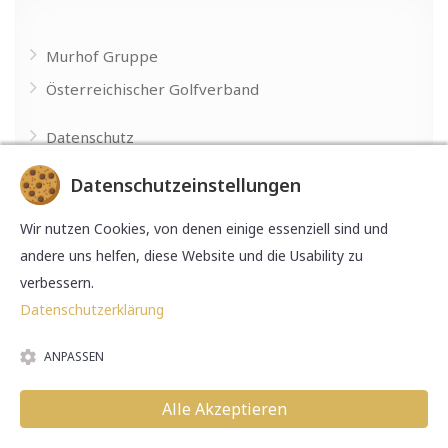
Murhof Gruppe
Österreichischer Golfverband
Datenschutz
Impressum
Datenschutzeinstellungen
Made with
by
Wir nutzen Cookies, von denen einige essenziell sind und
andere uns helfen, diese Website und die Usability zu
verbessern.
Datenschutzerklärung
ANPASSEN
© 2026 Murhof Gruppe. Alle Rechte vorbehalten.
Alle Akzeptieren