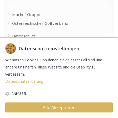
Murhof Gruppe
Österreichischer Golfverband
Datenschutz
Impressum
Datenschutzeinstellungen
Made with
by
Wir nutzen Cookies, von denen einige essenziell sind und
andere uns helfen, diese Website und die Usability zu
verbessern.
Datenschutzerklärung
ANPASSEN
© 2026 Murhof Gruppe. Alle Rechte vorbehalten.
Alle Akzeptieren